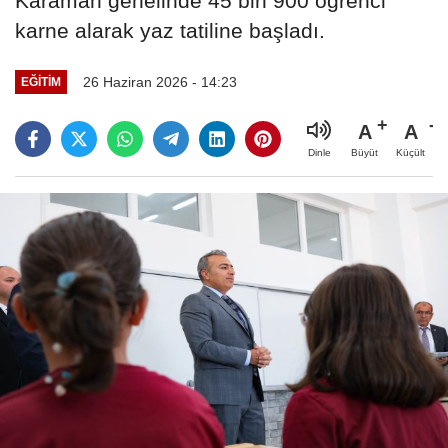
Karaman genelinde 45 bin 900 öğrenci
karne alarak yaz tatiline başladı.
26 Haziran 2026 - 14:23
EĞITIM
A
A
Büyüt
Küçült
Dinle