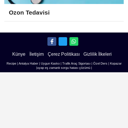
Ozon Tedavisi
Künye
İletişim
Çerez Politikası
Gizlilik İlkeleri
Recipe
|
Antalya Haber
|
Uygun Kasko
|
Trafik Araç Sigortası
|
Özel Ders
|
Kopazar
|
uyap eş zamanlı sorgu hatası çözümü
|