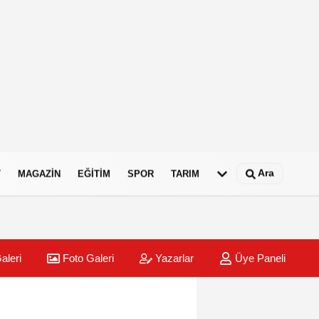
Ara
T
MAGAZIN
EĞITIM
SPOR
TARIM
aleri
Foto Galeri
Yazarlar
Üye Paneli