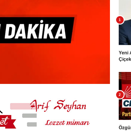
Yeni 
Çiçekl
Özgür 