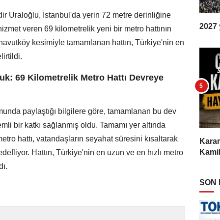
r Uraloğlu, İstanbul'da yerin 72 metre derinliğine
2027 y
zmet veren 69 kilometrelik yeni bir metro hattının
rnavutköy kesimiyle tamamlanan hattın, Türkiye'nin en
rtildi.
uk: 69 Kilometrelik Metro Hattı Devreye
unda paylaştığı bilgilere göre, tamamlanan bu dev
emli bir katkı sağlanmış oldu. Tamamı yer altında
etro hattı, vatandaşların seyahat süresini kısaltarak
Karam
Kamil
defliyor. Hattın, Türkiye'nin en uzun ve en hızlı metro
dı.
SON