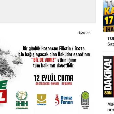
TOK
Sat
Muğ
orm