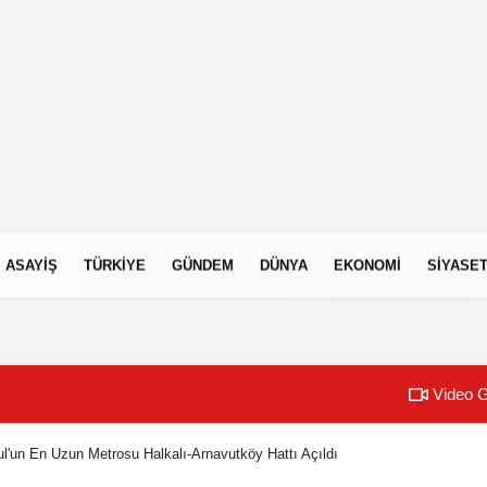
ASAYIŞ
TÜRKIYE
GÜNDEM
DÜNYA
EKONOMI
SIYASE
Video G
ul'un En Uzun Metrosu Halkalı-Arnavutköy Hattı Açıldı