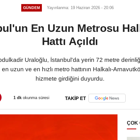
Yayınlanma: 19 Haziran 2026 - 20:06
GÜNDEM
nbul'un En Uzun Metrosu Hal
Hattı Açıldı
dulkadir Uraloğlu, İstanbul'da yerin 72 metre derinli
 en uzun ve en hızlı metro hattının Halkalı-Arnavut
hizmete girdiğini duyurdu.
1 dk
okunma süresi
TAKİP ET
ÇOK