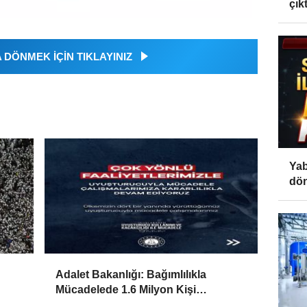
çıktı
DÖNMEK İÇİN TIKLAYINIZ
Yab
dön
Adalet Bakanlığı: Bağımlılıkla
Mücadelede 1.6 Milyon Kişi
Rehabilitasyondan Yararlandı