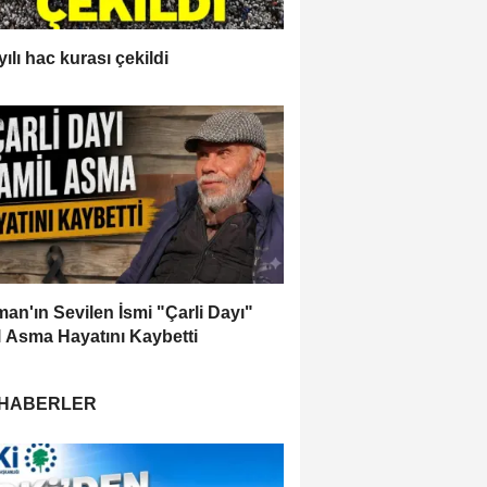
ılı hac kurası çekildi
an'ın Sevilen İsmi "Çarli Dayı"
 Asma Hayatını Kaybetti
 HABERLER