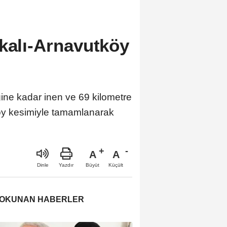
kalı-Arnavutköy
ğine kadar inen ve 69 kilometre
köy kesimiyle tamamlanarak
A
A
Büyüt
Küçült
Dinle
Yazdır
 OKUNAN HABERLER