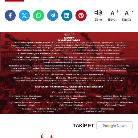
A
A
Büyüt
Küçült
Dinle
TAKİP ET