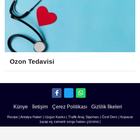
Ozon Tedavisi
Künye
İletişim
Çerez Politikası
Gizlilik İlkeleri
Recipe
|
Antalya Haber
|
Uygun Kasko
|
Trafik Araç Sigortası
|
Özel Ders
|
Kopazar
|
uyap eş zamanlı sorgu hatası çözümü
|