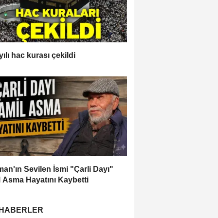
ılı hac kurası çekildi
an'ın Sevilen İsmi "Çarli Dayı"
 Asma Hayatını Kaybetti
 HABERLER