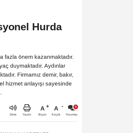
syonel Hurda
aha fazla önem kazanmaktadır.
tiyaç duymaktadır. Aydınlar
tadır. Firmamız demir, bakır,
el hizmet anlayışı sayesinde
.
A
A
Büyüt
Küçült
Dinle
Yazdır
Yorumlar