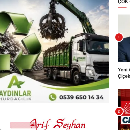
ÇOK
Yeni 
Çiçekl