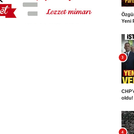
Özgür 
Yeni 
CHP'd
oldu! 