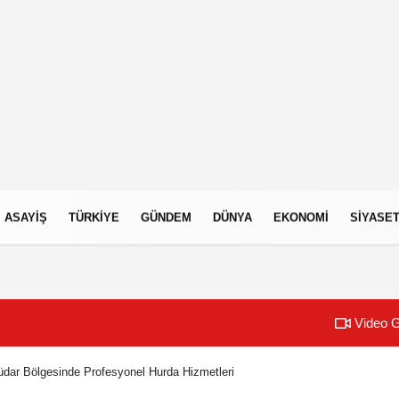
ASAYIŞ
TÜRKIYE
GÜNDEM
DÜNYA
EKONOMI
SIYASE
Video G
dar Bölgesinde Profesyonel Hurda Hizmetleri