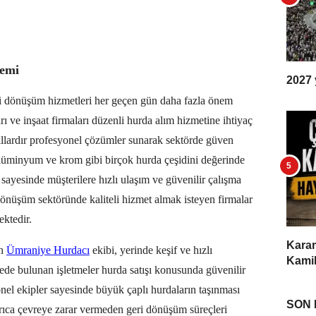
nemi
2027 y
eri dönüşüm hizmetleri her geçen gün daha fazla önem
ı ve inşaat firmaları düzenli hurda alım hizmetine ihtiyaç
llardır profesyonel çözümler sunarak sektörde güven
alüminyum ve krom gibi birçok hurda çeşidini değerinde
 sayesinde müşterilere hızlı ulaşım ve güvenilir çalışma
dönüşüm sektöründe kaliteli hizmet almak isteyen firmalar
ektedir.
Karam
en
Ümraniye Hurdacı
ekibi, yerinde keşif ve hızlı
Kamil
ede bulunan işletmeler hurda satışı konusunda güvenilir
onel ekipler sayesinde büyük çaplı hurdaların taşınması
SON
yrıca çevreye zarar vermeden geri dönüşüm süreçleri