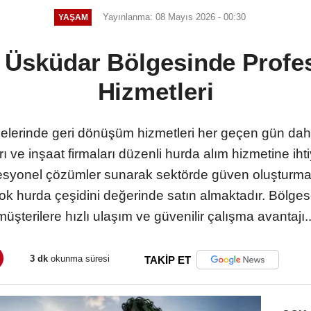
Yayınlanma: 08 Mayıs 2026 - 00:30
YAŞAM
 Üsküdar Bölgesinde Profe
Hizmetleri
lgelerinde geri dönüşüm hizmetleri her geçen gün d
rı ve inşaat firmaları düzenli hurda alım hizmetine ih
ofesyonel çözümler sunarak sektörde güven oluşturmak
ok hurda çeşidini değerinde satın almaktadır. Bölges
müşterilere hızlı ulaşım ve güvenilir çalışma avantajı..
3 dk
okunma süresi
TAKİP ET