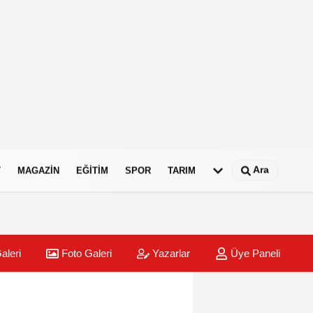
Ara
T
MAGAZIN
EĞITIM
SPOR
TARIM
aleri
Foto Galeri
Yazarlar
Üye Paneli