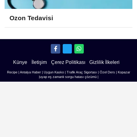
Ozon Tedavisi
Künye
İletişim
Çerez Politikası
Gizlilik İlkeleri
Recipe
|
Antalya Haber
|
Uygun Kasko
|
Trafik Araç Sigortası
|
Özel Ders
|
Kopazar
|
uyap eş zamanlı sorgu hatası çözümü
|