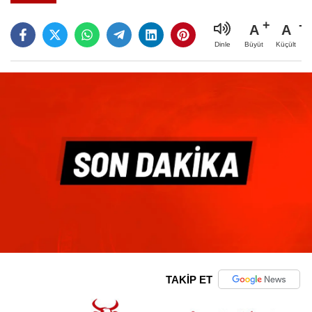
A
A
Büyüt
Küçült
Dinle
TAKİP ET