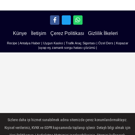
Künye
İletişim
Çerez Politikası
Gizlilik İlkeleri
Recipe
|
Antalya Haber
|
Uygun Kasko
|
Trafik Araç Sigortası
|
Özel Ders
|
Kopazar
|
uyap eş zamanlı sorgu hatası çözümü
|
Sizlere daha iyi hizmet sunabilmek adına sitemizde çerez konumlandırmaktayız.
Kişisel verileriniz, KVKK ve GDPR kapsamında toplanıp işlenir. Detaylı bilgi almak için