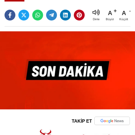
A
A
Büyüt
Küçült
Dinle
TAKİP ET