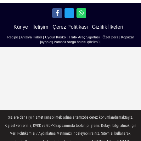
Künye
İletişim
Çerez Politikası
Gizlilik İlkeleri
Recipe
|
Antalya Haber
|
Uygun Kasko
|
Trafik Araç Sigortası
|
Özel Ders
|
Kopazar
|
uyap eş zamanlı sorgu hatası çözümü
|
Sizlere daha iyi hizmet sunabilmek adına sitemizde çerez konumlandırmaktayız.
Kişisel verileriniz, KVKK ve GDPR kapsamında toplanıp işlenir. Detaylı bilgi almak için
Veri Politikamızı / Aydınlatma Metnimizi inceleyebilirsiniz. Sitemizi kullanarak,