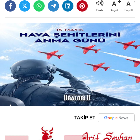
A
A
Büyüt
Küçült
Dinle
TAKİP ET