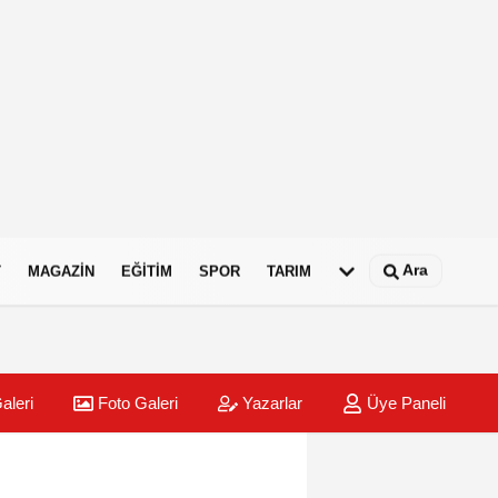
Ara
T
MAGAZIN
EĞITIM
SPOR
TARIM
aleri
Foto Galeri
Yazarlar
Üye Paneli