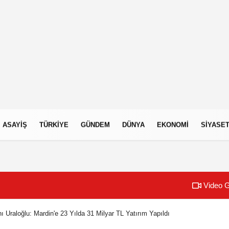
ASAYIŞ
TÜRKIYE
GÜNDEM
DÜNYA
EKONOMI
SIYASE
Video G
 Uraloğlu: Mardin'e 23 Yılda 31 Milyar TL Yatırım Yapıldı