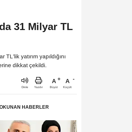
da 31 Milyar TL
 TL'lik yatırım yapıldığını
ine dikkat çekildi.
A
A
Büyüt
Küçült
Dinle
Yazdır
 OKUNAN HABERLER