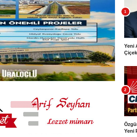
Yeni 
Çiçekl
Özgür 
Yeni 