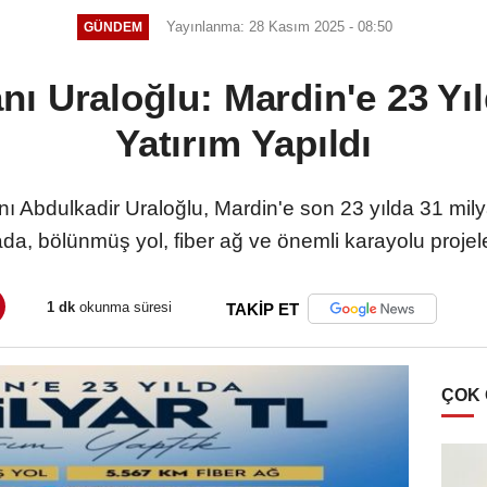
Yayınlanma: 28 Kasım 2025 - 08:50
GÜNDEM
nı Uraloğlu: Mardin'e 23 Yıl
Yatırım Yapıldı
ı Abdulkadir Uraloğlu, Mardin'e son 23 yılda 31 milyar
a, bölünmüş yol, fiber ağ ve önemli karayolu projeler
1 dk
okunma süresi
TAKİP ET
ÇOK