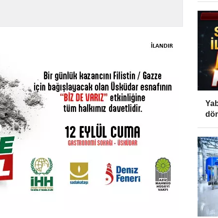
Yab
dön