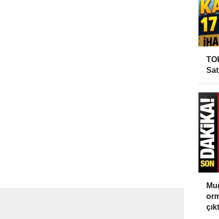
TOK
Sat
Muğ
orm
çıktı