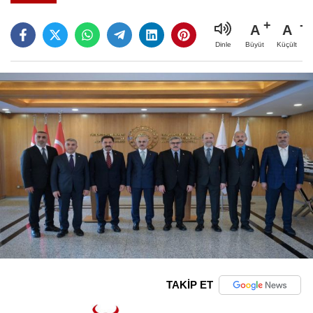
A
A
Büyüt
Küçült
Dinle
TAKİP ET