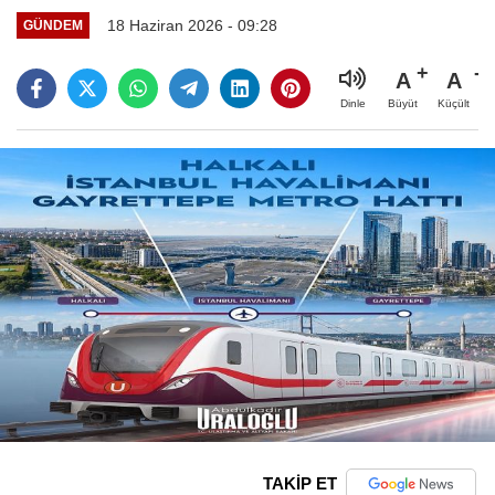
18 Haziran 2026 - 09:28
GÜNDEM
A
A
Büyüt
Küçült
Dinle
TAKİP ET