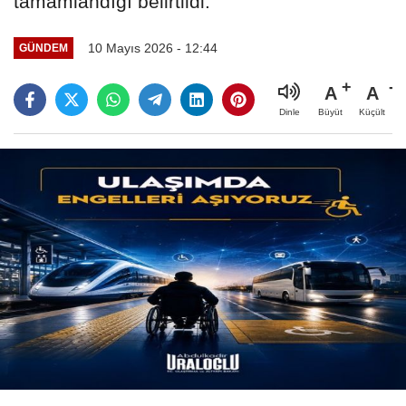
tamamlandığı belirtildi.
10 Mayıs 2026 - 12:44
GÜNDEM
A
A
Büyüt
Küçült
Dinle