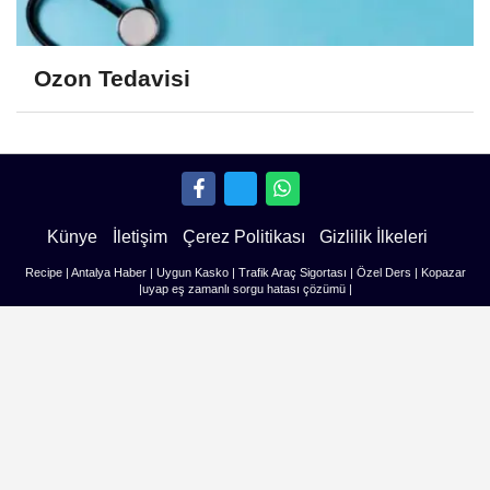
Ozon Tedavisi
Künye
İletişim
Çerez Politikası
Gizlilik İlkeleri
Recipe
|
Antalya Haber
|
Uygun Kasko
|
Trafik Araç Sigortası
|
Özel Ders
|
Kopazar
|
uyap eş zamanlı sorgu hatası çözümü
|