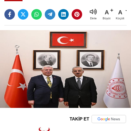
A
A
Büyüt
Küçült
Dinle
TAKİP ET