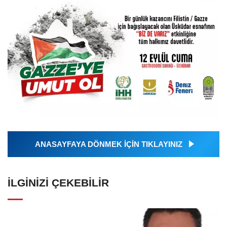
ANASAYFAYA DÖNMEK İÇİN TIKLAYINIZ
İLGINIZI ÇEKEBILIR