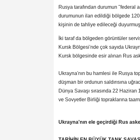
Rusya tarafından durumun "federal ac
durumunun ilan edildiği bölgede 120 b
kişinin de tahliye edileceği duyurmu
İki taraf da bölgeden görüntüler se
Kursk Bölgesi'nde çok sayıda Ukrayna
Kursk bölgesinde esir alınan Rus aske
Ukrayna'nın bu hamlesi ile Rusya top
düşman bir ordunun saldırısına uğrad
Dünya Savaşı sırasında 22 Haziran 
ve Sovyetler Birliği topraklarına taar
Ukrayna'nın ele geçirdiği Rus aske
TARİHİN EN BÜYÜK TANK SAVAŞ