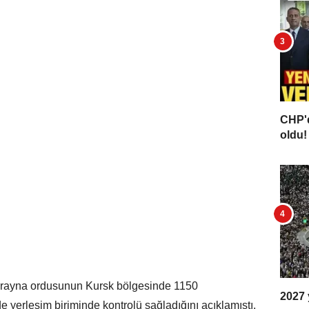
CHP'd
oldu! 
krayna ordusunun Kursk bölgesinde 1150
2027 y
de yerleşim biriminde kontrolü sağladığını açıklamıştı.