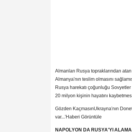
Almanları Rusya topraklarından atan S
Almanya'nın teslim olmasını sağlamış
Rusya harekatı çoğunluğu Sovyetler t
20 milyon kişinin hayatını kaybetme
Gözden KaçmasınUkrayna'nın Donetsk'
var...'Haberi Görüntüle
NAPOLYON DA RUSYA'YI ALAMA