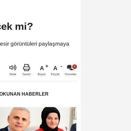
cek mi?
 esir görüntüleri paylaşmaya
A
A
Büyüt
Küçült
Dinle
Yazdır
Yorumlar
 OKUNAN HABERLER