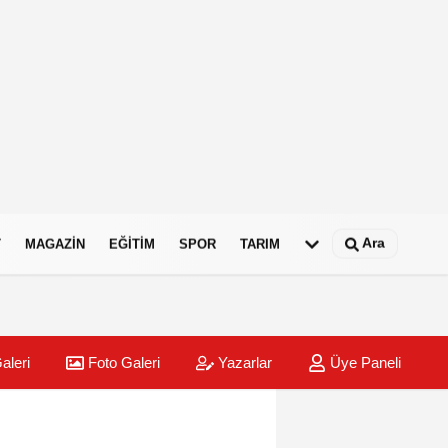
Ara
T
MAGAZIN
EĞITIM
SPOR
TARIM
aleri
Foto Galeri
Yazarlar
Üye Paneli