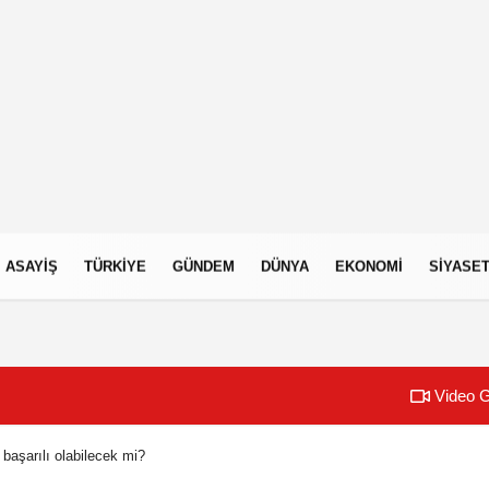
ASAYIŞ
TÜRKIYE
GÜNDEM
DÜNYA
EKONOMI
SIYASE
Video G
başarılı olabilecek mi?