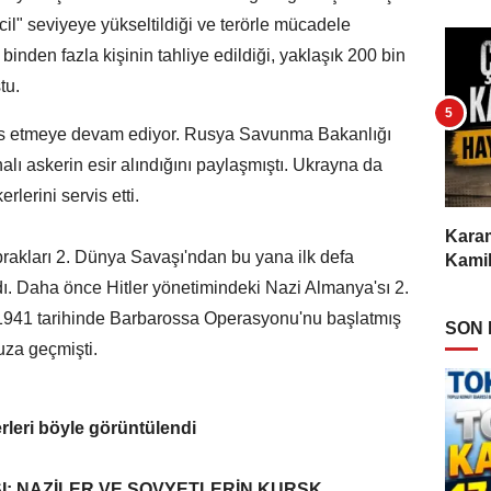
il" seviyeye yükseltildiği ve terörle mücadele
inden fazla kişinin tahliye edildiği, yaklaşık 200 bin
ştu.
rvis etmeye devam ediyor. Rusya Savunma Bakanlığı
lı askerin esir alındığını paylaşmıştı. Ukrayna da
rlerini servis etti.
Karam
rakları 2. Dünya Savaşı'ndan bu yana ilk defa
Kamil
ı. Daha önce Hitler yönetimindeki Nazi Almanya'sı 2.
1941 tarihinde Barbarossa Operasyonu'nu başlatmış
SON
ruza geçmişti.
rleri böyle görüntülendi
I: NAZİLER VE SOVYETLERİN KURSK