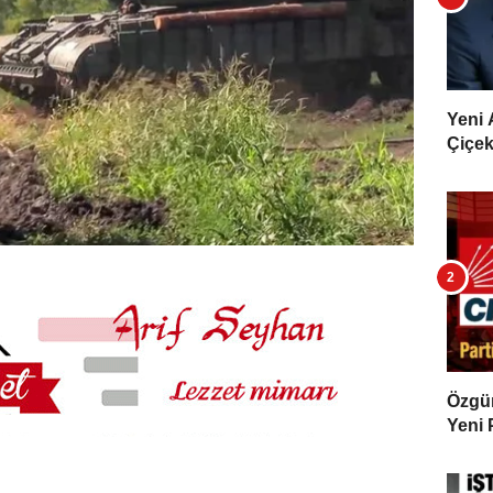
Yeni 
Çiçekl
Özgür 
Yeni 