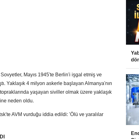
Yab
dön
ovyetler, Mayıs 1945'te Berlin'i işgal etmiş ve
tı. Yaklaşık 4 milyon askerle başlayan Almanya'nın
opraklarında yaşayan siviller olmak üzere yaklaşık
sine neden oldu.
te AVM vurduğu iddia edildi: 'Ölü ve yaralılar
End
DI