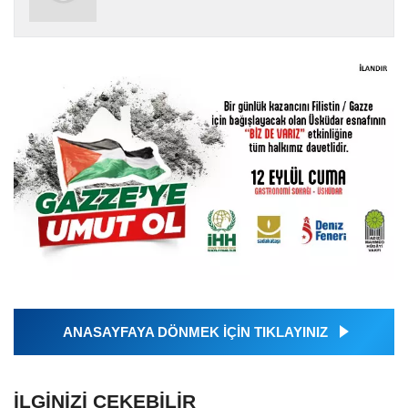
ANASAYFAYA DÖNMEK İÇİN TIKLAYINIZ
İLGINIZI ÇEKEBILIR