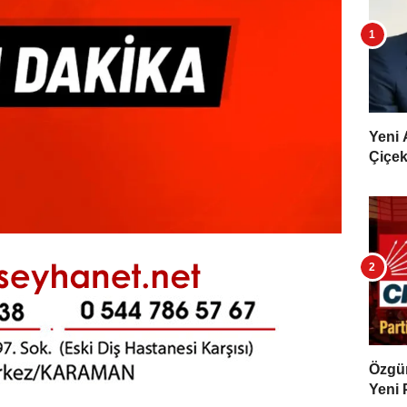
Yeni 
Çiçekl
Özgür 
Yeni 