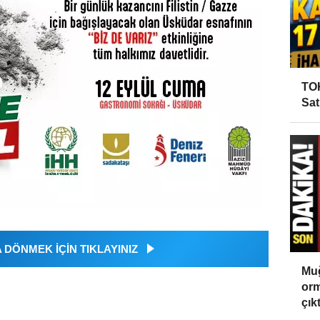
TOK
Sat
DÖNMEK İÇİN TIKLAYINIZ
Muğ
orm
çıktı