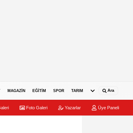
Ara
T
MAGAZIN
EĞITIM
SPOR
TARIM
aleri
Foto Galeri
Yazarlar
Üye Paneli