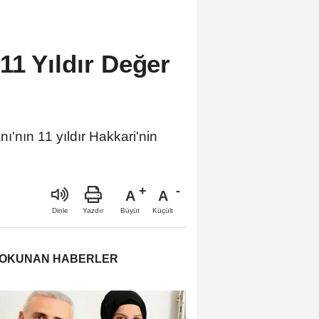
11 Yıldır Değer
'nın 11 yıldır Hakkari'nin
A
A
Büyüt
Küçült
Dinle
Yazdır
 OKUNAN HABERLER