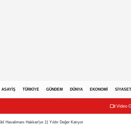
ASAYIŞ
TÜRKIYE
GÜNDEM
DÜNYA
EKONOMI
SIYASE
Video G
bî Havalimanı Hakkari'ye 11 Yıldır Değer Katıyor