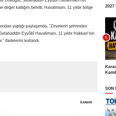
dir Uraloğlu, Selahaddin Eyyûbî Havalimanı'nın
2027 y
 değer kattığını belirtti. Havalimanı, 11 yıldır bölge
ndan yaptığı paylaşımda, "Zirvelerin şehrinden
lahaddin Eyyûbî Havalimanı, 11 yıldır Hakkari’nin
." ifadelerini kullandı.
Karam
Kamil
SON