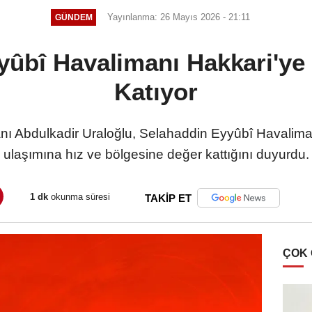
Yayınlanma: 26 Mayıs 2026 - 21:11
GÜNDEM
ûbî Havalimanı Hakkari'ye 
Katıyor
nı Abdulkadir Uraloğlu, Selahaddin Eyyûbî Havalimanı
ulaşımına hız ve bölgesine değer kattığını duyurdu.
1 dk
okunma süresi
TAKİP ET
ÇOK