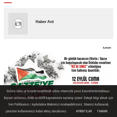
Haber Ant
Sizlere daha iyi hizmet sunabilmek adına sitemizde çerez konumlandırmaktayız.
Kişisel verileriniz, KVKK ve GDPR kapsamında toplanıp işlenir. Detaylı bilgi almak için
Veri Politikamızı / Aydınlatma Metnimizi inceleyebilirsiniz. Sitemizi kullanarak,
çerezleri kullanmamızı kabul etmiş olacaksınız.
AYRINTILAR
TAMAM