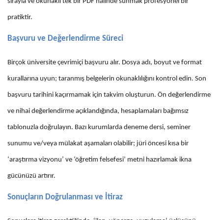
sırayla ve okunaklı tek bir PDF halinde sunmak profesyonel bir
pratiktir.
Başvuru ve Değerlendirme Süreci
Birçok üniversite çevrimiçi başvuru alır. Dosya adı, boyut ve format
kurallarına uyun; taranmış belgelerin okunaklılığını kontrol edin. Son
başvuru tarihini kaçırmamak için takvim oluşturun. Ön değerlendirme
ve nihai değerlendirme açıklandığında, hesaplamaları bağımsız
tablonuzla doğrulayın. Bazı kurumlarda deneme dersi, seminer
sunumu ve/veya mülakat aşamaları olabilir; jüri öncesi kısa bir
‘araştırma vizyonu’ ve ‘öğretim felsefesi’ metni hazırlamak ikna
gücünüzü artırır.
Sonuçların Doğrulanması ve İtiraz