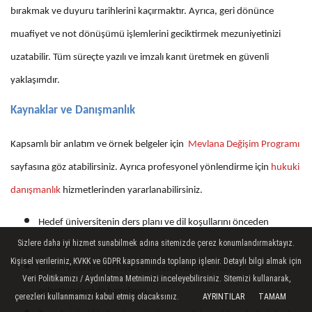
bırakmak ve duyuru tarihlerini kaçırmaktır. Ayrıca, geri dönünce
muafiyet ve not dönüşümü işlemlerini geciktirmek mezuniyetinizi
uzatabilir. Tüm süreçte yazılı ve imzalı kanıt üretmek en güvenli
yaklaşımdır.
Kaynaklar ve Danışmanlık
Kapsamlı bir anlatım ve örnek belgeler için
Mevlana Değişim Programı
sayfasına göz atabilirsiniz. Ayrıca profesyonel yönlendirme için
hukuki
danışmanlık
hizmetlerinden yararlanabilirsiniz.
Hedef üniversitenin ders planı ve dil koşullarını önceden
Sizlere daha iyi hizmet sunabilmek adına sitemizde çerez konumlandırmaktayız.
inceleyin.
Kişisel verileriniz, KVKK ve GDPR kapsamında toplanıp işlenir. Detaylı bilgi almak için
Bölüm koordinatörüyle öğrenim protokolünü ders
Veri Politikamızı / Aydınlatma Metnimizi inceleyebilirsiniz. Sitemizi kullanarak,
eşleştirmeleriyle hazırlayın.
çerezleri kullanmamızı kabul etmiş olacaksınız.
AYRINTILAR
TAMAM