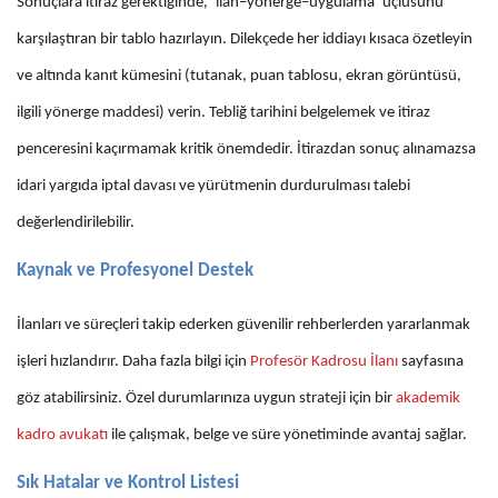
Sonuçlara itiraz gerektiğinde, ‘ilan–yönerge–uygulama’ üçlüsünü
karşılaştıran bir tablo hazırlayın. Dilekçede her iddiayı kısaca özetleyin
ve altında kanıt kümesini (tutanak, puan tablosu, ekran görüntüsü,
ilgili yönerge maddesi) verin. Tebliğ tarihini belgelemek ve itiraz
penceresini kaçırmamak kritik önemdedir. İtirazdan sonuç alınamazsa
idari yargıda iptal davası ve yürütmenin durdurulması talebi
değerlendirilebilir.
Kaynak ve Profesyonel Destek
İlanları ve süreçleri takip ederken güvenilir rehberlerden yararlanmak
işleri hızlandırır. Daha fazla bilgi için
Profesör Kadrosu İlanı
sayfasına
göz atabilirsiniz. Özel durumlarınıza uygun strateji için bir
akademik
kadro avukatı
ile çalışmak, belge ve süre yönetiminde avantaj sağlar.
Sık Hatalar ve Kontrol Listesi