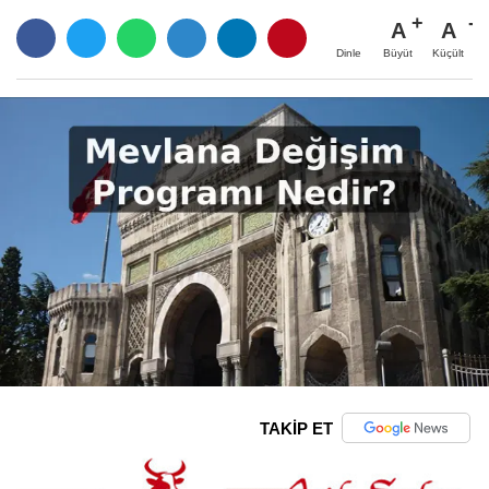
A
A
Büyüt
Küçült
Dinle
TAKİP ET