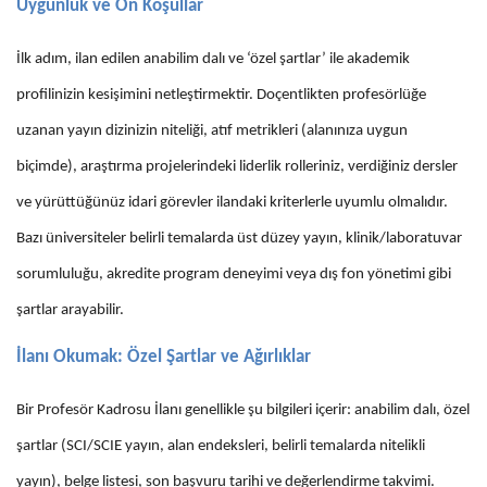
Uygunluk ve Ön Koşullar
İlk adım, ilan edilen anabilim dalı ve ‘özel şartlar’ ile akademik
profilinizin kesişimini netleştirmektir. Doçentlikten profesörlüğe
uzanan yayın dizinizin niteliği, atıf metrikleri (alanınıza uygun
biçimde), araştırma projelerindeki liderlik rolleriniz, verdiğiniz dersler
ve yürüttüğünüz idari görevler ilandaki kriterlerle uyumlu olmalıdır.
Bazı üniversiteler belirli temalarda üst düzey yayın, klinik/laboratuvar
sorumluluğu, akredite program deneyimi veya dış fon yönetimi gibi
şartlar arayabilir.
İlanı Okumak: Özel Şartlar ve Ağırlıklar
Bir Profesör Kadrosu İlanı genellikle şu bilgileri içerir: anabilim dalı, özel
şartlar (SCI/SCIE yayın, alan endeksleri, belirli temalarda nitelikli
yayın), belge listesi, son başvuru tarihi ve değerlendirme takvimi.