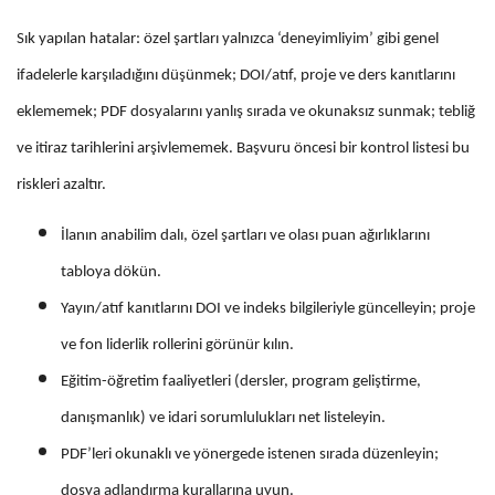
Sık yapılan hatalar: özel şartları yalnızca ‘deneyimliyim’ gibi genel
ifadelerle karşıladığını düşünmek; DOI/atıf, proje ve ders kanıtlarını
eklememek; PDF dosyalarını yanlış sırada ve okunaksız sunmak; tebliğ
ve itiraz tarihlerini arşivlememek. Başvuru öncesi bir kontrol listesi bu
riskleri azaltır.
İlanın anabilim dalı, özel şartları ve olası puan ağırlıklarını
tabloya dökün.
Yayın/atıf kanıtlarını DOI ve indeks bilgileriyle güncelleyin; proje
ve fon liderlik rollerini görünür kılın.
Eğitim-öğretim faaliyetleri (dersler, program geliştirme,
danışmanlık) ve idari sorumlulukları net listeleyin.
PDF’leri okunaklı ve yönergede istenen sırada düzenleyin;
dosya adlandırma kurallarına uyun.