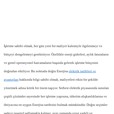
İşletme sahibi olmak, her gün yeni bir maliyet kalemiyle ilgilenmeyi ve
bütçeyi dengelemeyi gerektiriyor. Özellikle enerji giderleri, aylık faturaların
ve genel operasyonel harcamaların başında gelerek işletme bütçesini
doğrudan etkiliyor. Bu noktada doğru Enerjisa
elektrik tarifeleri ve
avantajları
hakkında bilgi sahibi olmak, maliyetleri etkin bir şekilde
yönetmek adına kritik bir önem taşıyor. Serbest elektrik piyasasında sunulan
çeşitli çözümler sayesinde her işletme yapısına, tüketim alışkanlıklarına ve
ihtiyacına en uygun Enerjisa tarifesini bulmak mümkündür. Doğru seçimler
sadece tasarruf sağlamakla kalmaz, aynı zamanda uzun vadeli ve