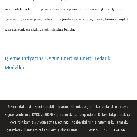
sürdürülebilir bir enerji yönetimi stratejisinin temelini oluşturur. İşletme
geleceği için enerji seçimlerini bugünden gözden geçirmek, finansal sağlık
için atılacak en akıllıca adımlardan biridir.
İşletme İhtiyacına Uygun Enerjisa Enerji Tedarik
Modelleri
Sizlere daha iyi hizmet sunabilmek adına sitemizde çerez konumlandırmaktayız.
Kişisel verileriniz, KVKK ve GDPR kapsamında toplanıp işlenir. Detaylı bilgi almak için
Veri Politikamızı / Aydınlatma Metnimizi inceleyebilirsiniz. Sitemizi kullanarak,
çerezleri kullanmamızı kabul etmiş olacaksınız.
AYRINTILAR
TAMAM