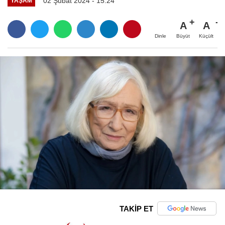
02 Şubat 2024 - 15:24
YAŞAM
A
A
Büyüt
Küçült
Dinle
TAKİP ET