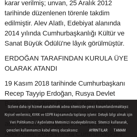
karar verilmiş; unvan, 25 Aralık 2012
tarihinde düzenlenen törenle takdim
edilmiştir. Alev Alatlı, Edebiyat alanında
2014 yılında Cumhurbaşkanlığı Kültür ve
Sanat Büyük Ödülü'ne lâyık görülmüştür.
ERDOĞAN TARAFINDAN KURULA ÜYE
OLARAK ATANDI
19 Kasım 2018 tarihinde Cumhurbaşkanı
Recep Tayyip Erdoğan, Rusya Devlet
Başkanı Vladimir Putin'e, Alev Alatlı'nın
Sizlere daha iyi hizmet sunabilmek adına sitemizde çerez konumlandırmaktayız.
"Dünya Nöbeti - Gogol'un İzinde 2. Kitap"
Kişisel verileriniz, KVKK ve GDPR kapsamında toplanıp işlenir. Detaylı bilgi almak için
adlı eserinin Rusça'sını hediye etmiştir.
Veri Politikamızı / Aydınlatma Metnimizi inceleyebilirsiniz. Sitemizi kullanarak,
çerezleri kullanmamızı kabul etmiş olacaksınız.
AYRINTILAR
TAMAM
Alev Alatlı, 2018 yılında Cumhurbaşkanı