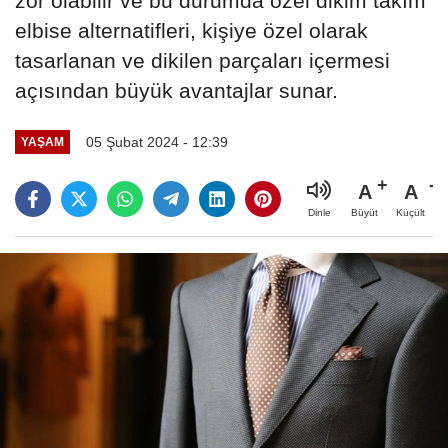
zor olabilir ve bu durumda özel dikim takım
elbise alternatifleri, kişiye özel olarak
tasarlanan ve dikilen parçaları içermesi
açısından büyük avantajlar sunar.
05 Şubat 2024 - 12:39
YAŞAM
A
A
Büyüt
Küçült
Dinle