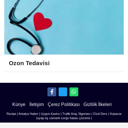
Ozon Tedavisi
Künye
İletişim
Çerez Politikası
Gizlilik İlkeleri
Recipe
|
Antalya Haber
|
Uygun Kasko
|
Trafik Araç Sigortası
|
Özel Ders
|
Kopazar
|
uyap eş zamanlı sorgu hatası çözümü
|