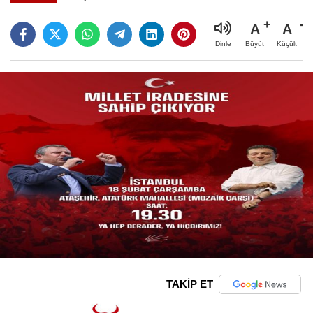
A
A
Büyüt
Küçült
Dinle
TAKİP ET