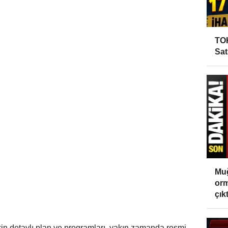
TOK
Sat
Muğ
orm
çıktı
şkin detaylı plan ve programları, yakın zamanda resmi