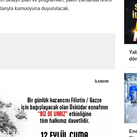
malarıyla kamuoyuna duyurulacak.
Yab
dön
End