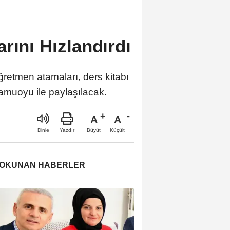
rını Hızlandırdı
 Öğretmen atamaları, ders kitabı
 kamuoyu ile paylaşılacak.
A
A
Büyüt
Küçült
Dinle
Yazdır
 OKUNAN HABERLER