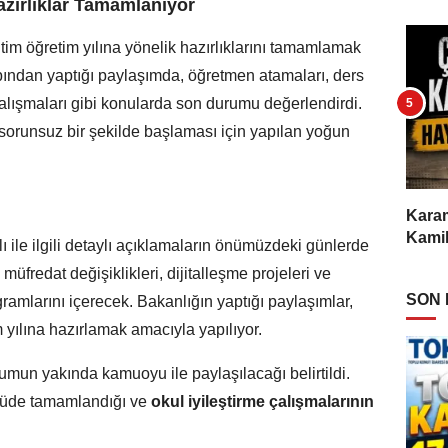
Hazırlıklar Tamamlanıyor
itim öğretim yılına yönelik hazırlıklarını tamamlamak
ından yaptığı paylaşımda, öğretmen atamaları, ders
 çalışmaları gibi konularda son durumu değerlendirdi.
 sorunsuz bir şekilde başlaması için yapılan yoğun
Karam
Kamil
ılı ile ilgili detaylı açıklamaların önümüzdeki günlerde
 müfredat değişiklikleri, dijitalleşme projeleri ve
SON
gramlarını içerecek. Bakanlığın yaptığı paylaşımlar,
m yılına hazırlamak amacıyla yapılıyor.
urumun yakında kamuoyu ile paylaşılacağı belirtildi.
üde tamamlandığı ve
okul iyileştirme çalışmalarının