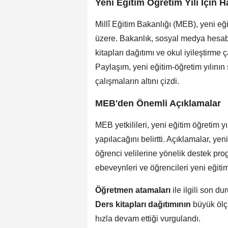
Yeni Eğitim Öğretim Yılı İçin 
Millî Eğitim Bakanlığı (MEB), yeni eğ
üzere. Bakanlık, sosyal medya hesab
kitapları dağıtımı ve okul iyileştirme
Paylaşım, yeni eğitim-öğretim yılının
çalışmaların altını çizdi.
MEB'den Önemli Açıklamalar
MEB yetkilileri, yeni eğitim öğretim y
yapılacağını belirtti. Açıklamalar, yeni
öğrenci velilerine yönelik destek pro
ebeveynleri ve öğrencileri yeni eğiti
Öğretmen atamaları
ile ilgili son d
Ders kitapları dağıtımının
büyük ölç
hızla devam ettiği vurgulandı.