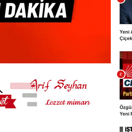
Yeni 
Çiçekl
Özgür 
Yeni 