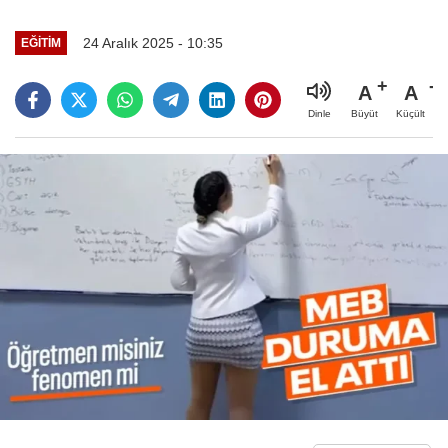
24 Aralık 2025 - 10:35
EĞITIM
A
A
Büyüt
Küçült
Dinle