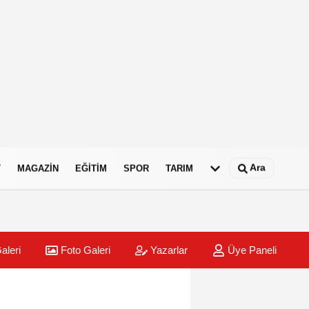
Ara
T
MAGAZIN
EĞITIM
SPOR
TARIM
aleri
Foto Galeri
Yazarlar
Üye Paneli