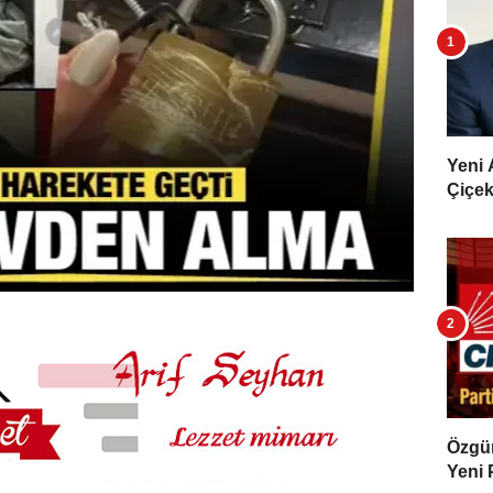
Yeni 
Çiçekl
Özgür 
Yeni 