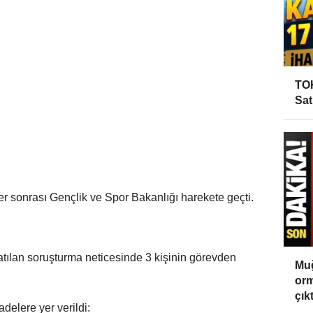
TOK
Sat
r sonrası Gençlik ve Spor Bakanlığı harekete geçti.
tılan soruşturma neticesinde 3 kişinin görevden
Muğ
orm
çıktı
delere yer verildi: