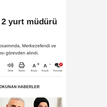
: 2 yurt müdürü
 kapsamında, Merkezefendi ve
ısı görevden alındı.
A
A
Büyüt
Küçült
Dinle
Yazdır
Yorumlar
 OKUNAN HABERLER