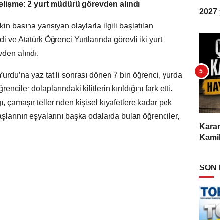
gelişme: 2 yurt müdürü görevden alındı
2027 y
kin basına yansıyan olaylarla ilgili başlatılan
ve Atatürk Öğrenci Yurtlarında görevli iki yurt
vden alındı.
urdu’na yaz tatili sonrası dönen 7 bin öğrenci, yurda
iler dolaplarındaki kilitlerin kırıldığını fark etti.
ğı, çamaşır tellerinden kişisel kıyafetlere kadar pek
şlarının eşyalarını başka odalarda bulan öğrenciler,
Karam
Kamil
SON