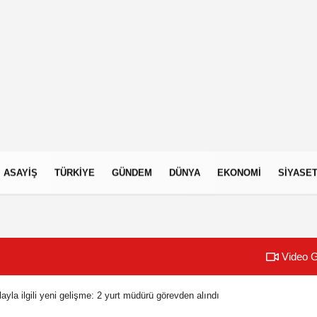
ASAYIŞ
TÜRKIYE
GÜNDEM
DÜNYA
EKONOMI
SIYASE
Video G
yla ilgili yeni gelişme: 2 yurt müdürü görevden alındı