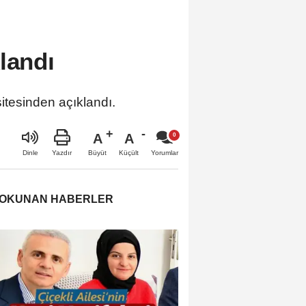
landı
tesinden açıklandı.
A
A
Büyüt
Küçült
Dinle
Yazdır
Yorumlar
 OKUNAN HABERLER