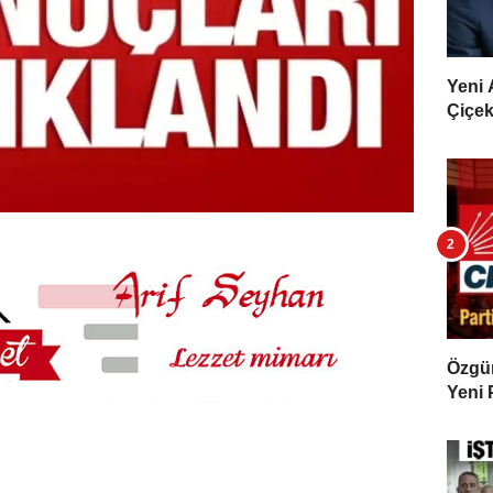
Yeni 
Çiçekl
Özgür 
Yeni 