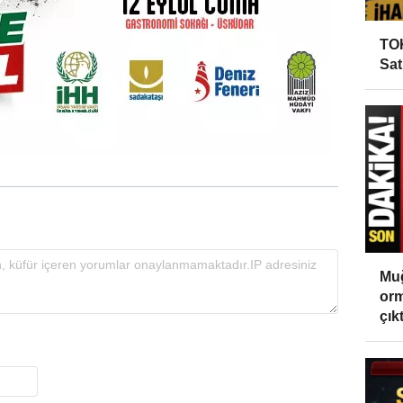
TOK
Sat
Muğ
orm
çıktı