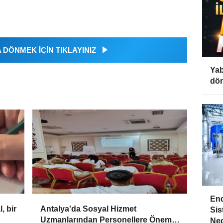
DÖNMEK İÇİN TIKLAYINIZ
Yab
dön
End
, bir
Antalya'da Sosyal Hizmet
Sis
Uzmanlarından Personellere Önemli
Ned