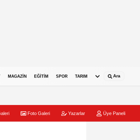
Ara
T
MAGAZIN
EĞITIM
SPOR
TARIM
aleri
Foto Galeri
Yazarlar
Üye Paneli