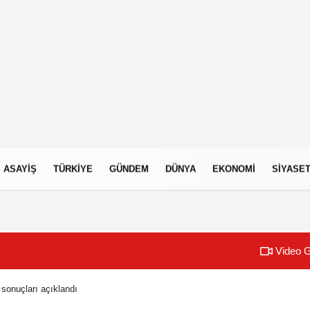
ASAYIŞ
TÜRKIYE
GÜNDEM
DÜNYA
EKONOMI
SIYASE
Video G
sonuçları açıklandı