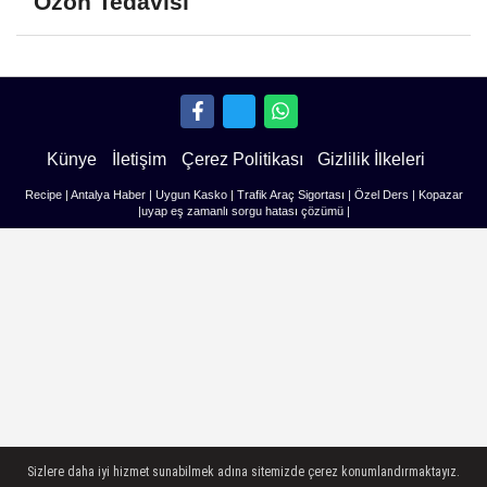
Ozon Tedavisi
Künye
İletişim
Çerez Politikası
Gizlilik İlkeleri
Recipe
|
Antalya Haber
|
Uygun Kasko
|
Trafik Araç Sigortası
|
Özel Ders
|
Kopazar
|
uyap eş zamanlı sorgu hatası çözümü
|
Sizlere daha iyi hizmet sunabilmek adına sitemizde çerez konumlandırmaktayız.