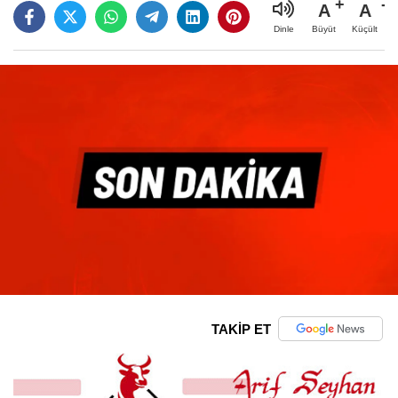
A
A
Büyüt
Küçült
Dinle
TAKİP ET