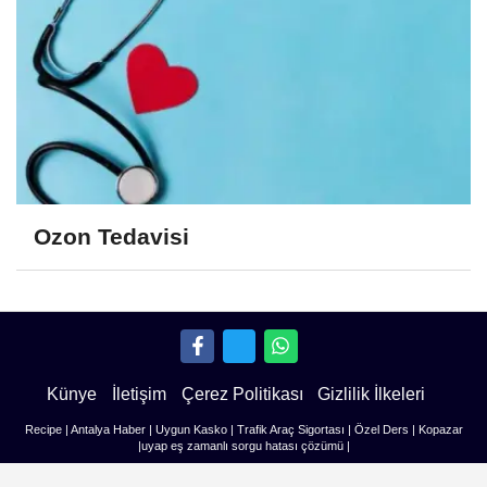
Ozon Tedavisi
Künye
İletişim
Çerez Politikası
Gizlilik İlkeleri
Recipe
|
Antalya Haber
|
Uygun Kasko
|
Trafik Araç Sigortası
|
Özel Ders
|
Kopazar
|
uyap eş zamanlı sorgu hatası çözümü
|