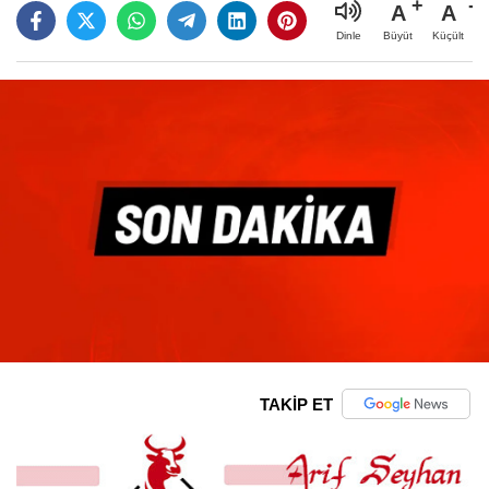
A
A
Büyüt
Küçült
Dinle
TAKİP ET