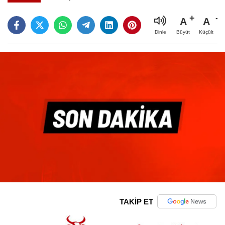
A
A
Büyüt
Küçült
Dinle
TAKİP ET