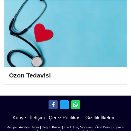
Ozon Tedavisi
Künye
İletişim
Çerez Politikası
Gizlilik İlkeleri
Recipe
|
Antalya Haber
|
Uygun Kasko
|
Trafik Araç Sigortası
|
Özel Ders
|
Kopazar