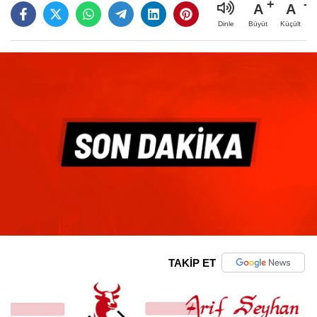
A
A
Büyüt
Küçült
Dinle
TAKİP ET