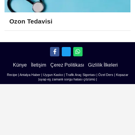
Ozon Tedavisi
Künye
İletişim
Çerez Politikası
Gizlilik İlkeleri
Recipe
|
Antalya Haber
|
Uygun Kasko
|
Trafik Araç Sigortası
|
Özel Ders
|
Kopazar
|
uyap eş zamanlı sorgu hatası çözümü
|