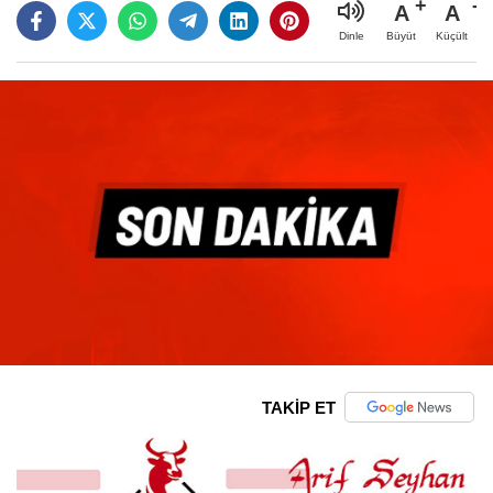
A
A
Büyüt
Küçült
Dinle
TAKİP ET