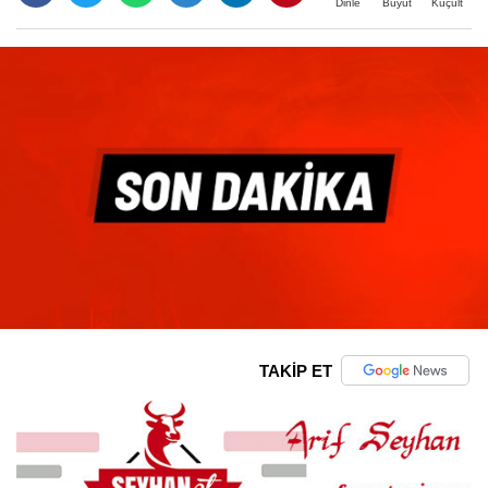
Büyüt
Küçült
Dinle
TAKİP ET