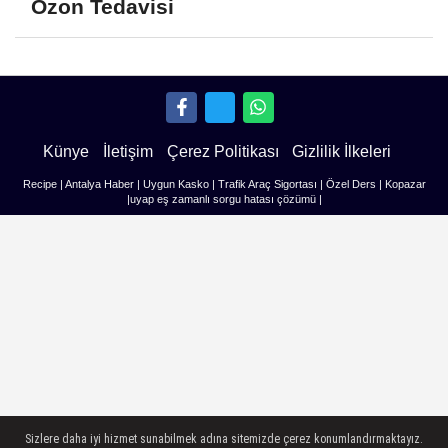
Ozon Tedavisi
Künye
İletişim
Çerez Politikası
Gizlilik İlkeleri
Recipe
|
Antalya Haber
|
Uygun Kasko
|
Trafik Araç Sigortası
|
Özel Ders
|
Kopazar
|
uyap eş zamanlı sorgu hatası çözümü
|
Sizlere daha iyi hizmet sunabilmek adına sitemizde çerez konumlandırmaktayız.