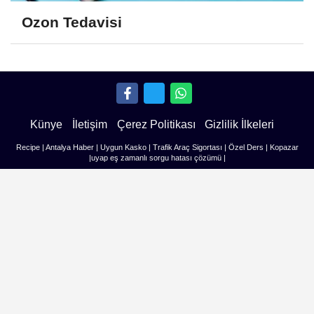
Ozon Tedavisi
Künye
İletişim
Çerez Politikası
Gizlilik İlkeleri
Recipe
|
Antalya Haber
|
Uygun Kasko
|
Trafik Araç Sigortası
|
Özel Ders
|
Kopazar
|
uyap eş zamanlı sorgu hatası çözümü
|