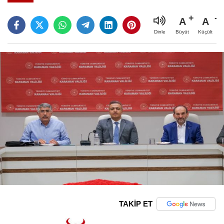
A
A
Büyüt
Küçült
Dinle
TAKİP ET