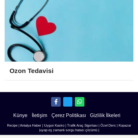
Ozon Tedavisi
Künye
İletişim
Çerez Politikası
Gizlilik İlkeleri
Recipe
|
Antalya Haber
|
Uygun Kasko
|
Trafik Araç Sigortası
|
Özel Ders
|
Kopazar
|
uyap eş zamanlı sorgu hatası çözümü
|