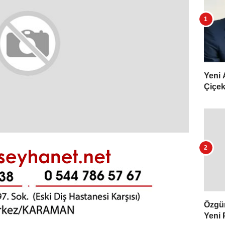
Yeni 
Çiçekl
Özgür 
Yeni 