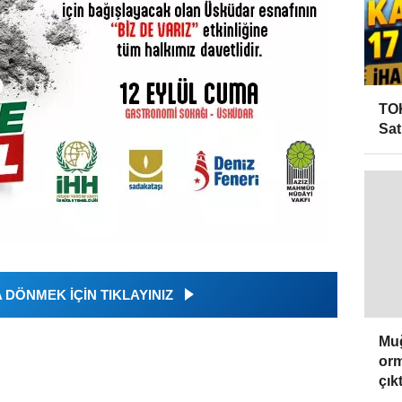
TOK
Sat
DÖNMEK İÇİN TIKLAYINIZ
Muğ
orm
çıktı