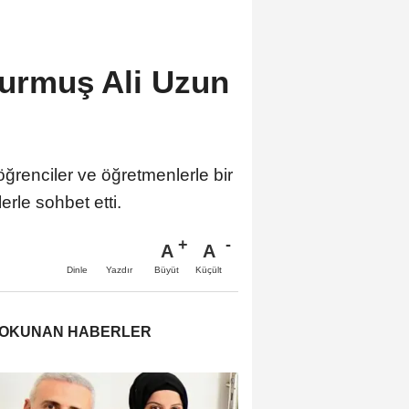
Durmuş Ali Uzun
ğrenciler ve öğretmenlerle bir
erle sohbet etti.
A
A
Büyüt
Küçült
Dinle
Yazdır
 OKUNAN HABERLER