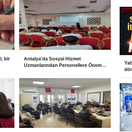
, bir
Antalya'da Sosyal Hizmet
Yab
Uzmanlarından Personellere Önemli
dön
Eğitimler