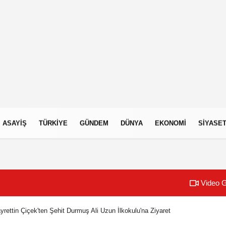
ASAYIŞ
TÜRKIYE
GÜNDEM
DÜNYA
EKONOMI
SIYASE
Video G
rettin Çiçek'ten Şehit Durmuş Ali Uzun İlkokulu'na Ziyaret