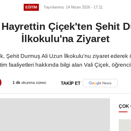
Yayınlanma: 14 Nisan 2026 - 17:11
EĞITIM
 Hayrettin Çiçek'ten Şehit 
İlkokulu'na Ziyaret
k, Şehit Durmuş Ali Uzun İlkokulu'nu ziyaret ederek ö
tim faaliyetleri hakkında bilgi alan Vali Çiçek, öğrencil
1 dk
okunma süresi
TAKİP ET
ÇOK