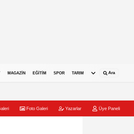
Ara
T
MAGAZIN
EĞITIM
SPOR
TARIM
aleri
Foto Galeri
Yazarlar
Üye Paneli