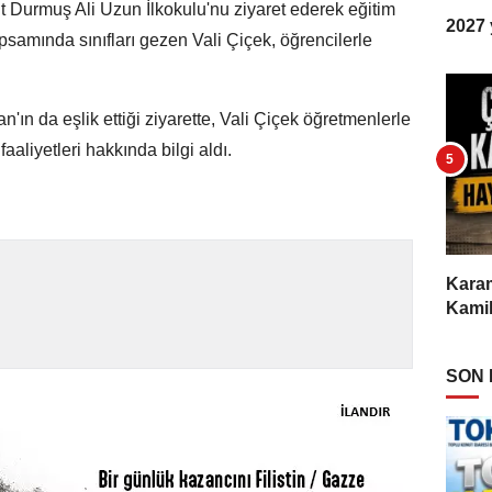
t Durmuş Ali Uzun İlkokulu'nu ziyaret ederek eğitim
2027 y
apsamında sınıfları gezen Vali Çiçek, öğrencilerle
'ın da eşlik ettiği ziyarette, Vali Çiçek öğretmenlerle
aaliyetleri hakkında bilgi aldı.
Karam
Kamil
SON