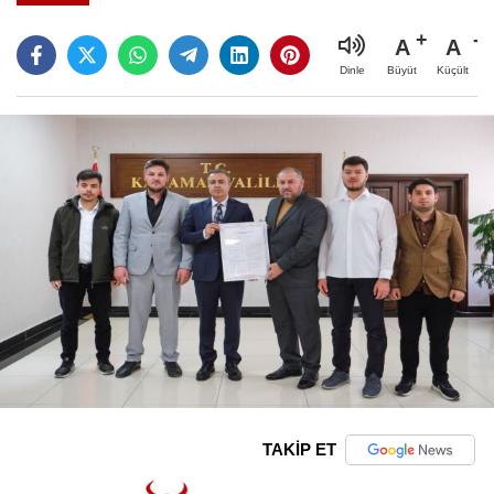
A
A
Büyüt
Küçült
Dinle
TAKİP ET