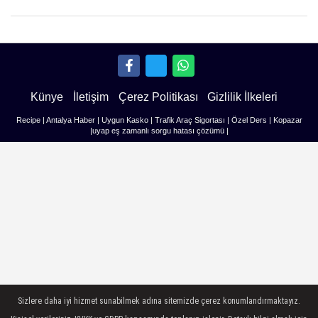
Künye
İletişim
Çerez Politikası
Gizlilik İlkeleri
Recipe
|
Antalya Haber
|
Uygun Kasko
|
Trafik Araç Sigortası
|
Özel Ders
|
Kopazar
|
uyap eş zamanlı sorgu hatası çözümü
|
Sizlere daha iyi hizmet sunabilmek adına sitemizde çerez konumlandırmaktayız.