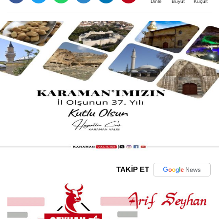
Büyüt
Küçült
Dinle
TAKİP ET