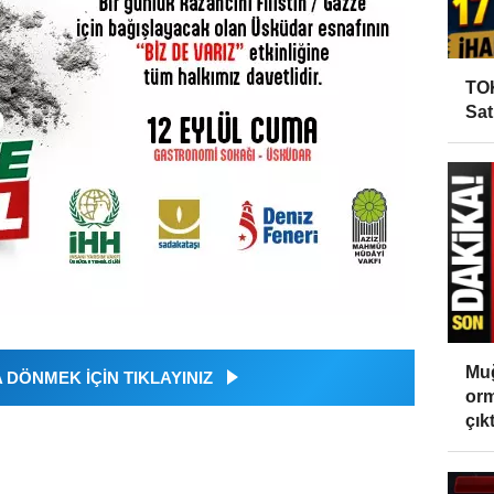
TOK
Sat
Muğ
DÖNMEK İÇİN TIKLAYINIZ
orm
çıktı