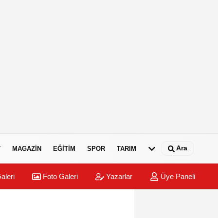
Ara
T
MAGAZIN
EĞITIM
SPOR
TARIM
aleri
Foto Galeri
Yazarlar
Üye Paneli