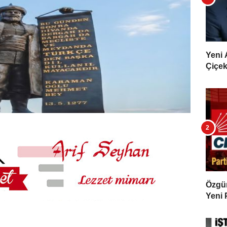
Yeni 
Çiçekl
Özgür 
Yeni 