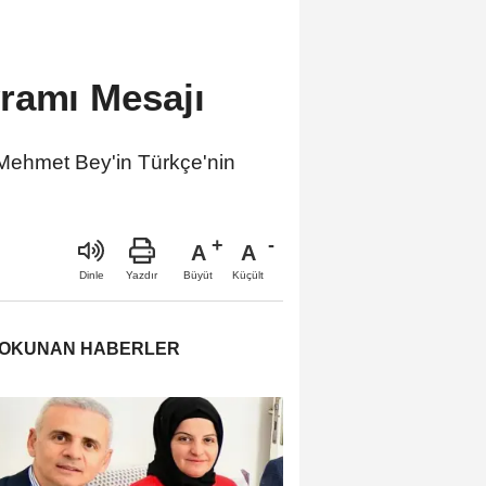
ramı Mesajı
 Mehmet Bey'in Türkçe'nin
A
A
Büyüt
Küçült
Dinle
Yazdır
 OKUNAN HABERLER