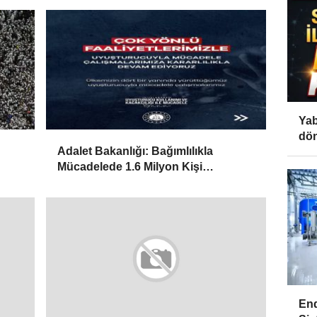
Yab
dön
Adalet Bakanlığı: Bağımlılıkla
Mücadelede 1.6 Milyon Kişi
Rehabilitasyondan Yararlandı
End