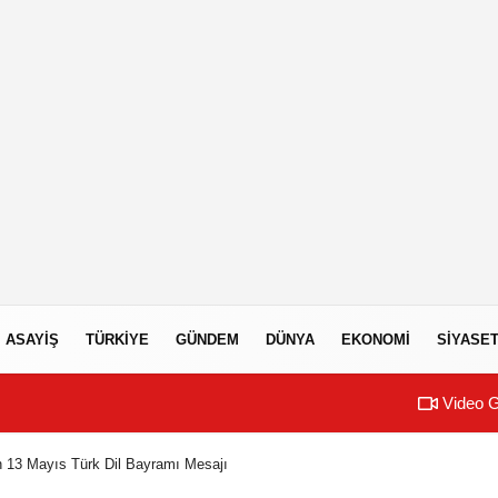
ASAYIŞ
TÜRKIYE
GÜNDEM
DÜNYA
EKONOMI
SIYASE
Video G
 13 Mayıs Türk Dil Bayramı Mesajı