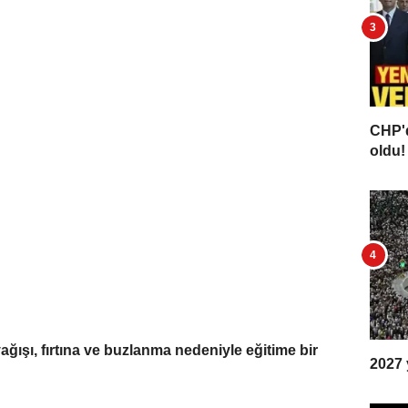
CHP'd
oldu! 
ğışı, fırtına ve buzlanma nedeniyle eğitime bir
2027 y