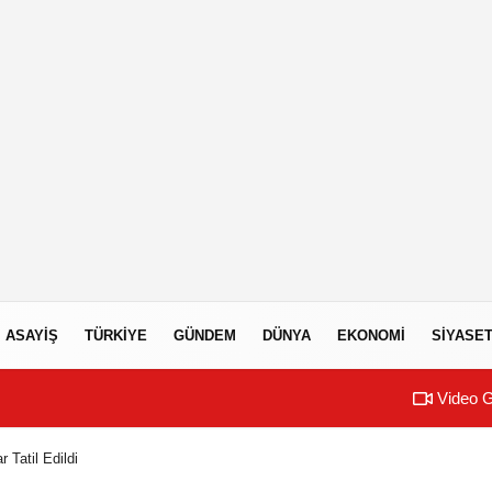
ASAYIŞ
TÜRKIYE
GÜNDEM
DÜNYA
EKONOMI
SIYASE
Video G
 Tatil Edildi