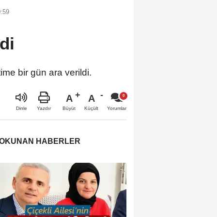
0:59
di
me bir gün ara verildi.
A
A
Büyüt
Küçült
Dinle
Yazdır
Yorumlar
 OKUNAN HABERLER