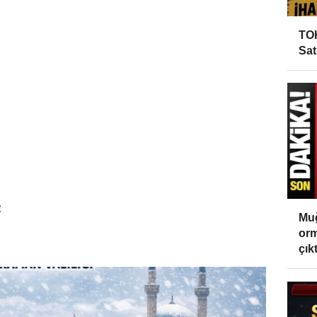
TOK
Sat
R
Muğ
orm
çıktı