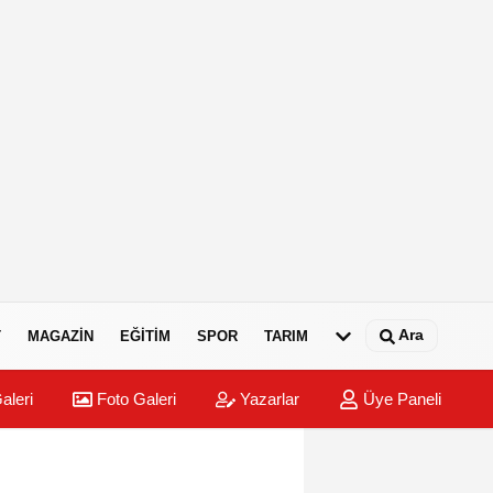
Ara
T
MAGAZIN
EĞITIM
SPOR
TARIM
aleri
Foto Galeri
Yazarlar
Üye Paneli