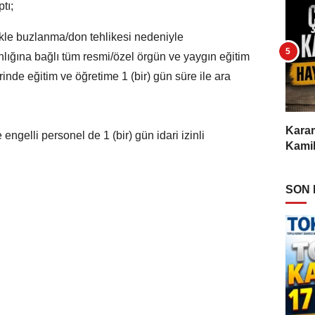
tı;
ikle buzlanma/don tehlikesi nedeniyle
nlığına bağlı tüm resmi/özel örgün ve yaygın eğitim
inde eğitim ve öğretime 1 (bir) gün süre ile ara
Karam
ngelli personel de 1 (bir) gün idari izinli
Kamil
SON