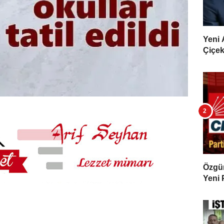
Yeni 
Çiçekl
Özgür 
Yeni 