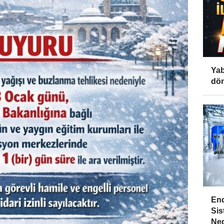
Yab
dön
End
Sis
Ned