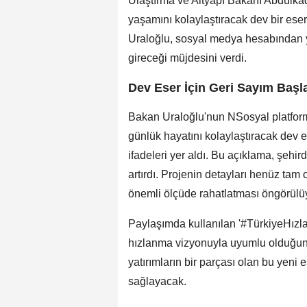
Ulaştırma ve Altyapı Bakanı Abdulkadi
yaşamını kolaylaştıracak dev bir eser
Uraloğlu, sosyal medya hesabından y
gireceği müjdesini verdi.
Dev Eser İçin Geri Sayım Başl
Bakan Uraloğlu'nun NSosyal platform
günlük hayatını kolaylaştıracak dev e
ifadeleri yer aldı. Bu açıklama, şehird
artırdı. Projenin detayları henüz tam
önemli ölçüde rahatlatması öngörülü
Paylaşımda kullanılan '#TürkiyeHızlan
hızlanma vizyonuyla uyumlu olduğunu 
yatırımların bir parçası olan bu yeni 
sağlayacak.