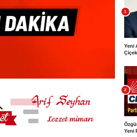
Yeni 
Çiçekl
Özgür 
Yeni 