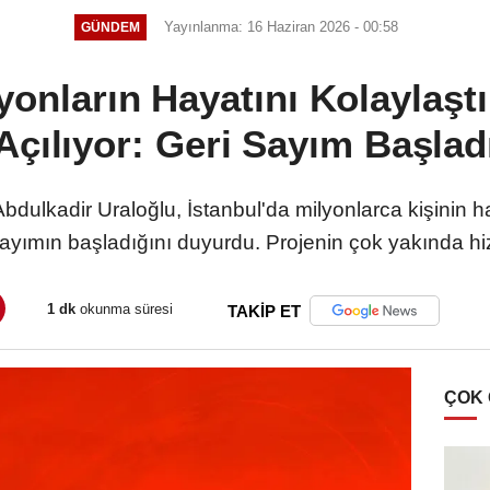
Yayınlanma: 16 Haziran 2026 - 00:58
GÜNDEM
lyonların Hayatını Kolaylaşt
Açılıyor: Geri Sayım Başlad
bdulkadir Uraloğlu, İstanbul'da milyonlarca kişinin ha
 sayımın başladığını duyurdu. Projenin çok yakında hiz
1 dk
okunma süresi
TAKİP ET
ÇOK