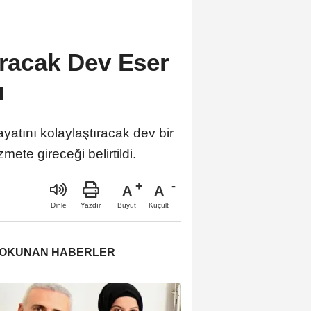
ıracak Dev Eser
ı
yatını kolaylaştıracak dev bir
mete gireceği belirtildi.
A
A
Büyüt
Küçült
Dinle
Yazdır
 OKUNAN HABERLER