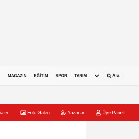
Ara
T
MAGAZIN
EĞITIM
SPOR
TARIM
aleri
Foto Galeri
Yazarlar
Üye Paneli