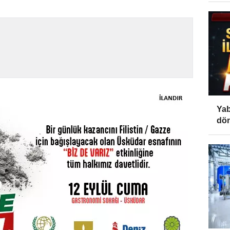
Yab
dön