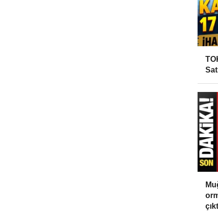
TOK
Sat
Muğ
orm
çıktı