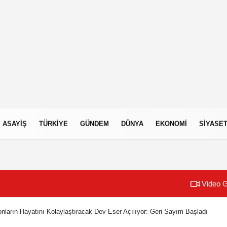
ASAYIŞ
TÜRKIYE
GÜNDEM
DÜNYA
EKONOMI
SIYASE
Video G
onların Hayatını Kolaylaştıracak Dev Eser Açılıyor: Geri Sayım Başladı