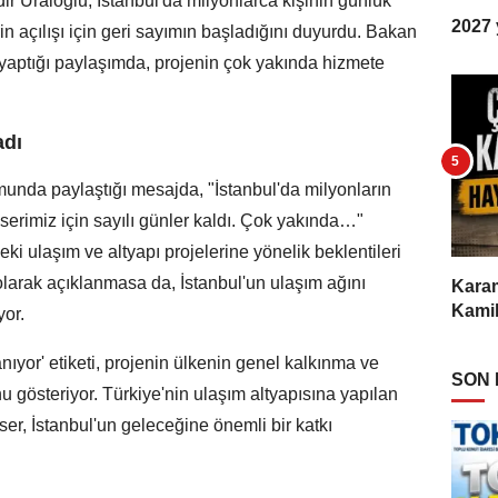
r Uraloğlu, İstanbul'da milyonlarca kişinin günlük
2027 y
in açılışı için geri sayımın başladığını duyurdu. Bakan
aptığı paylaşımda, projenin çok yakında hizmete
adı
unda paylaştığı mesajda, "İstanbul'da milyonların
serimiz için sayılı günler kaldı. Çok yakında…"
eki ulaşım ve altyapı projelerine yönelik beklentileri
 olarak açıklanmasa da, İstanbul'un ulaşım ağını
Karam
Kamil
yor.
ıyor' etiketi, projenin ülkenin genel kalkınma ve
SON
gösteriyor. Türkiye'nin ulaşım altyapısına yapılan
eser, İstanbul'un geleceğine önemli bir katkı