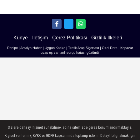
Künye
İletişim
Çerez Politikası
Gizlilik İlkeleri
Recipe
|
Antalya Haber
|
Uygun Kasko
|
Trafik Araç Sigortası
|
Özel Ders
|
Kopazar
|
uyap eş zamanlı sorgu hatası çözümü
|
Sizlere daha iyi hizmet sunabilmek adına sitemizde çerez konumlandırmaktayız.
Kişisel verileriniz, KVKK ve GDPR kapsamında toplanıp işlenir. Detaylı bilgi almak için