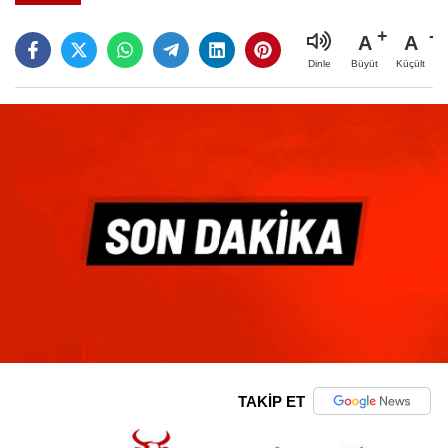
A
A
Büyüt
Küçült
Dinle
TAKİP ET