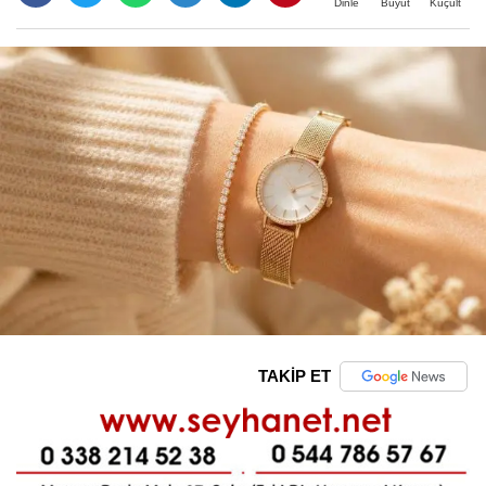
Büyüt
Küçült
Dinle
TAKİP ET