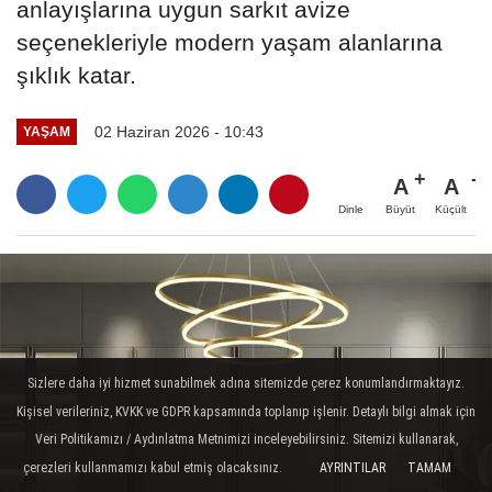
anlayışlarına uygun sarkıt avize
seçenekleriyle modern yaşam alanlarına
şıklık katar.
02 Haziran 2026 - 10:43
YAŞAM
A
A
Büyüt
Küçült
Dinle
Sizlere daha iyi hizmet sunabilmek adına sitemizde çerez konumlandırmaktayız.
Kişisel verileriniz, KVKK ve GDPR kapsamında toplanıp işlenir. Detaylı bilgi almak için
Veri Politikamızı / Aydınlatma Metnimizi inceleyebilirsiniz. Sitemizi kullanarak,
çerezleri kullanmamızı kabul etmiş olacaksınız.
AYRINTILAR
TAMAM