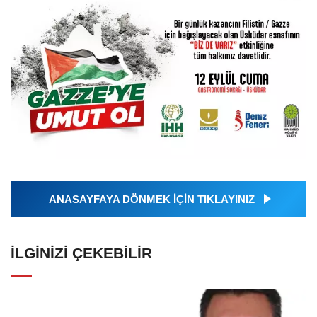
ANASAYFAYA DÖNMEK İÇİN TIKLAYINIZ
İLGINIZI ÇEKEBILIR