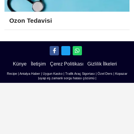
Ozon Tedavisi
Künye
İletişim
Çerez Politikası
Gizlilik İlkeleri
Recipe
|
Antalya Haber
|
Uygun Kasko
|
Trafik Araç Sigortası
|
Özel Ders
|
Kopazar
|
uyap eş zamanlı sorgu hatası çözümü
|