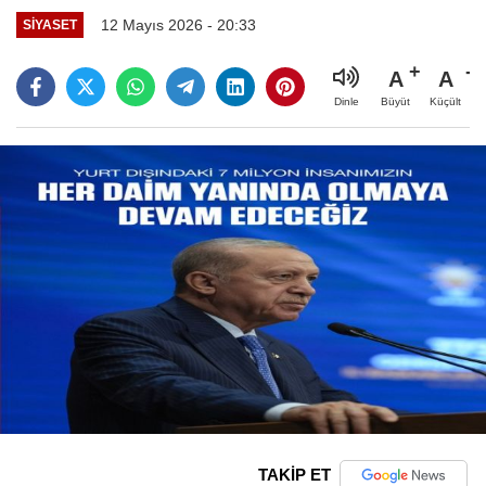
12 Mayıs 2026 - 20:33
SIYASET
A
A
Büyüt
Küçült
Dinle
TAKİP ET