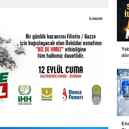
Yab
dön
End