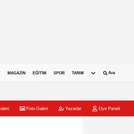
Ara
T
MAGAZIN
EĞITIM
SPOR
TARIM
aleri
Foto Galeri
Yazarlar
Üye Paneli