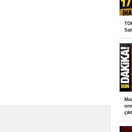
TOK
Sat
Muğ
orm
çıktı