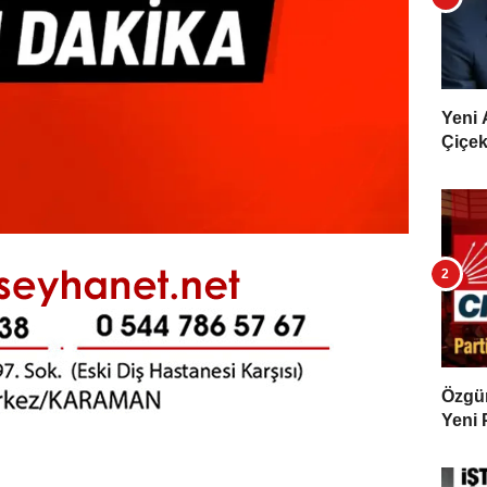
Yeni 
Çiçekl
Özgür 
Yeni 