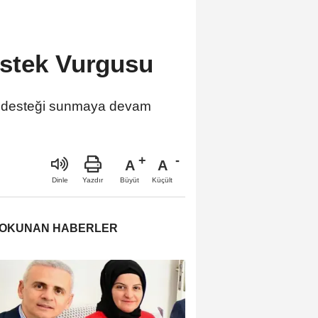
estek Vurgusu
lü desteği sunmaya devam
A
A
Büyüt
Küçült
Dinle
Yazdır
 OKUNAN HABERLER