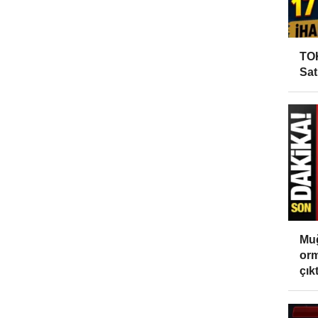
TOK
Sat
Muğ
orm
çıktı