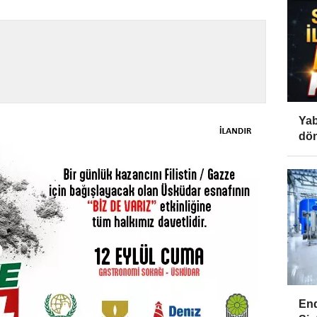
Yab
dön
End