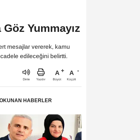
na Göz Yummayız
ert mesajlar vererek, kamu
dele edileceğini belirtti.
A
A
Büyüt
Küçült
Dinle
Yazdır
 OKUNAN HABERLER