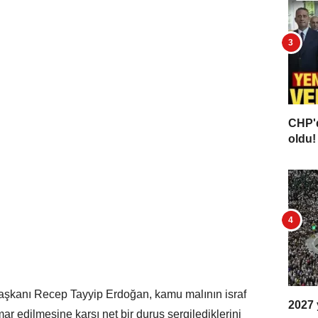
CHP'd
oldu! 
şkanı Recep Tayyip Erdoğan, kamu malının israf
2027 y
mar edilmesine karşı net bir duruş sergilediklerini