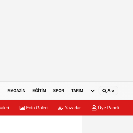
Ara
T
MAGAZIN
EĞITIM
SPOR
TARIM
aleri
Foto Galeri
Yazarlar
Üye Paneli