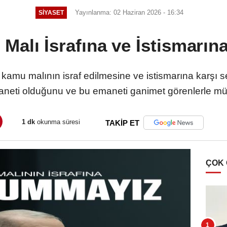
Yayınlanma: 02 Haziran 2026 - 16:34
SIYASET
Malı İsrafına ve İstismarı
mu malının israf edilmesine ve istismarına karşı s
aneti olduğunu ve bu emaneti ganimet görenlerle müca
1 dk
okunma süresi
TAKİP ET
ÇOK