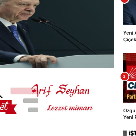
Yeni 
Çiçekl
Özgür 
Yeni 