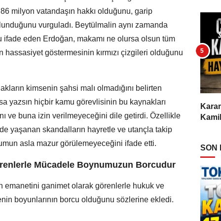
n 86 milyon vatandaşın hakkı olduğunu, garip
ulunduğunu vurguladı. Beytülmalin aynı zamanda
u ifade eden Erdoğan, makamı ne olursa olsun tüm
 hassasiyet göstermesinin kırmızı çizgileri olduğunu
kların kimsenin şahsi malı olmadığını belirten
a yazsın hiçbir kamu görevlisinin bu kaynakları
Karam
ı ve buna izin verilmeyeceğini dile getirdi. Özellikle
Kamil
de yaşanan skandalların hayretle ve utançla takip
umun asla mazur görülemeyeceğini ifade etti.
SON
Görenlerle Mücadele Boynumuzun Borcudur
in emanetini ganimet olarak görenlerle hukuk ve
in boyunlarının borcu olduğunu sözlerine ekledi.