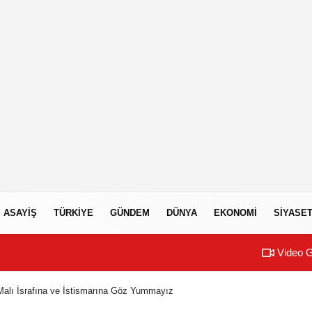
ASAYIŞ
TÜRKIYE
GÜNDEM
DÜNYA
EKONOMI
SIYASE
Video G
alı İsrafına ve İstismarına Göz Yummayız