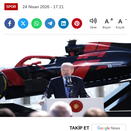
24 Nisan 2026 - 17:21
SPOR
A
A
Büyüt
Küçült
Dinle
TAKİP ET