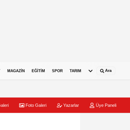
Ara
T
MAGAZIN
EĞITIM
SPOR
TARIM
aleri
Foto Galeri
Yazarlar
Üye Paneli