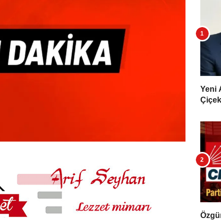
Yeni 
Çiçekl
Özgür 