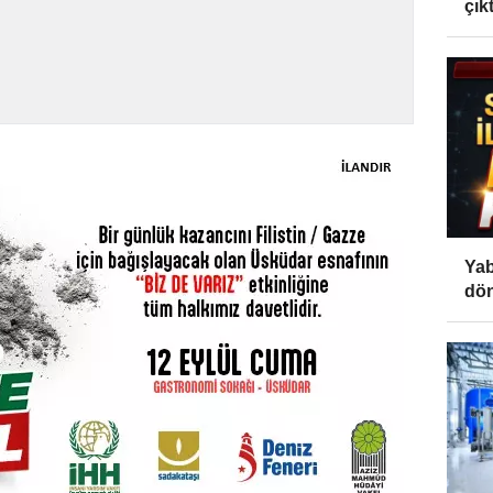
çıktı
Yab
dön