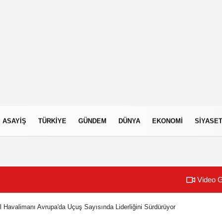
ASAYIŞ
TÜRKIYE
GÜNDEM
DÜNYA
EKONOMI
SIYASE
Video G
l Havalimanı Avrupa'da Uçuş Sayısında Liderliğini Sürdürüyor