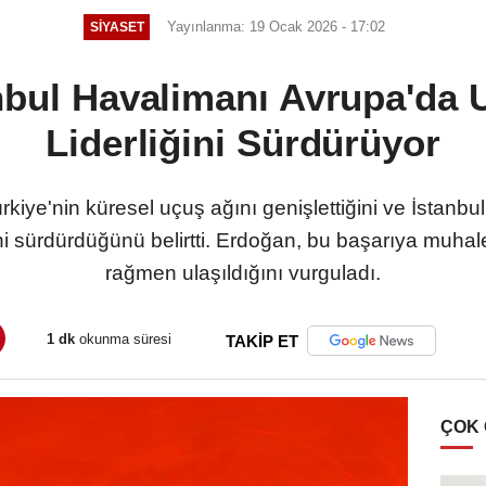
Yayınlanma: 19 Ocak 2026 - 17:02
SIYASET
nbul Havalimanı Avrupa'da 
Liderliğini Sürdürüyor
ye'nin küresel uçuş ağını genişlettiğini ve İstanbu
iğini sürdürdüğünü belirtti. Erdoğan, bu başarıya muh
rağmen ulaşıldığını vurguladı.
1 dk
okunma süresi
TAKİP ET
ÇOK