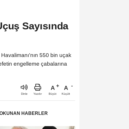
Uçuş Sayısında
l Havalimanı'nın 550 bin uçak
alefetin engelleme çabalarına
A
A
Büyüt
Küçült
Dinle
Yazdır
 OKUNAN HABERLER