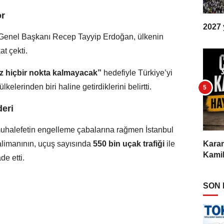
or
2027 y
Genel Başkanı Recep Tayyip Erdoğan, ülkenin
at çekti.
 hiçbir nokta kalmayacak”
hedefiyle Türkiye’yi
elerinden biri haline getirdiklerini belirtti.
deri
uhalefetin engelleme çabalarına rağmen İstanbul
alimanının, uçuş sayısında
550 bin uçak trafiği
ile
Karam
Kamil
de etti.
SON