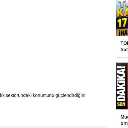
TOK
Sat
ılık sektöründeki konumunu güçlendirdiğini
Muğ
orm