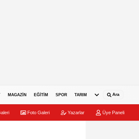
Ara
T
MAGAZIN
EĞITIM
SPOR
TARIM
aleri
Foto Galeri
Yazarlar
Üye Paneli