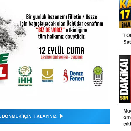
TOK
Sat
Muğ
DÖNMEK İÇİN TIKLAYINIZ
orm
çıktı