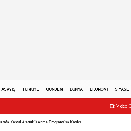
ASAYIŞ
TÜRKIYE
GÜNDEM
DÜNYA
EKONOMI
SIYASE
Video G
tafa Kemal Atatürk'ü Anma Programı'na Katıldı