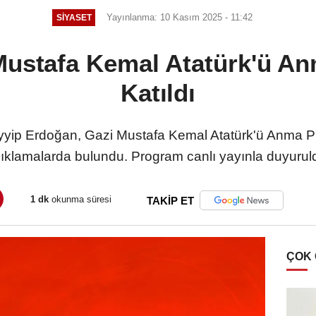
Yayınlanma: 10 Kasım 2025 - 11:42
SIYASET
Mustafa Kemal Atatürk'ü An
Katıldı
ip Erdoğan, Gazi Mustafa Kemal Atatürk'ü Anma Pro
ıklamalarda bulundu. Program canlı yayınla duyurul
1 dk
okunma süresi
TAKİP ET
ÇOK