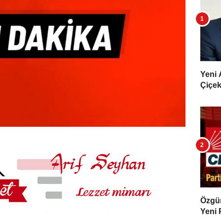
Yeni 
Çiçekl
Özgür 
Yeni 