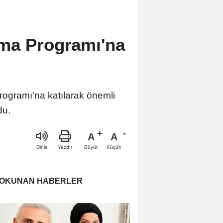
ma Programı'na
gramı'na katılarak önemli
du.
A
A
Büyüt
Küçült
Dinle
Yazdır
 OKUNAN HABERLER