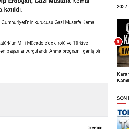
ip Erdoğan, Gazi Mustafa Kemal
2027 y
 katıldı.
e Cumhuriyeti'nin kurucusu Gazi Mustafa Kemal
türk'ün Milli Mücadele'deki rolü ve Türkiye
len başarılar vurgulandı. Anma programı, geniş bir
Karam
Kamil
SON