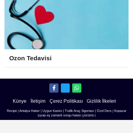
Ozon Tedavisi
Künye
İletişim
Çerez Politikası
Gizlilik İlkeleri
Recipe
|
Antalya Haber
|
Uygun Kasko
|
Trafik Araç Sigortası
|
Özel Ders
|
Kopazar
|
uyap eş zamanlı sorgu hatası çözümü
|