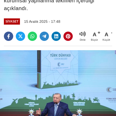
kurumsal yapılanma teklifleri içerdiği
açıklandı.
15 Aralık 2025 - 17:48
SIYASET
A
A
Büyüt
Küçült
Dinle