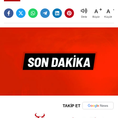
A
A
Büyüt
Küçült
Dinle
TAKİP ET