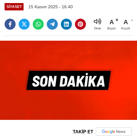
15 Kasım 2025 - 16:40
SIYASET
A
A
Büyüt
Küçült
Dinle
TAKİP ET