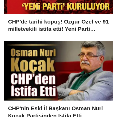
CHP'de tarihi kopuş! Özgür Özel ve 91
milletvekili istifa etti! Yeni Parti
kuruluyor...
CHP'nin Eski İl Başkanı Osman Nuri
Koçak Partisinden İstifa Etti