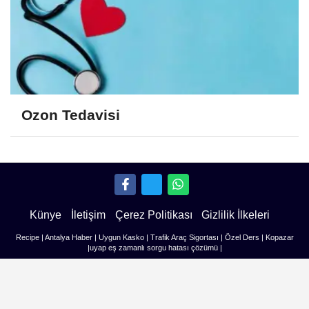
Ozon Tedavisi
Künye
İletişim
Çerez Politikası
Gizlilik İlkeleri
Recipe
|
Antalya Haber
|
Uygun Kasko
|
Trafik Araç Sigortası
|
Özel Ders
|
Kopazar
|
uyap eş zamanlı sorgu hatası çözümü
|