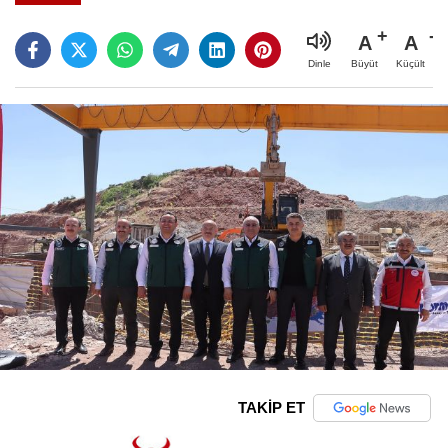
A
A
Büyüt
Küçült
Dinle
TAKİP ET